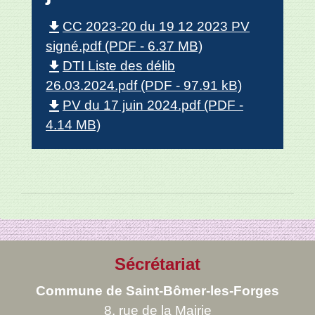
file_download
CC 2023-20 du 19 12 2023 PV
signé.pdf (PDF - 6.37 MB)
file_download
DTI Liste des délib
26.03.2024.pdf (PDF - 97.91 kB)
file_download
PV du 17 juin 2024.pdf (PDF -
4.14 MB)
Sécrétariat
Commune de Saint-Bômer-les-Forges
8, rue de la Mairie