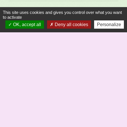
This site uses cookies and gives you control over what you want
to activate
OK, accept all
Deny all cookies
Personalize
Sécrétariat
Commune de Saint-Bômer-les-Forges
8, rue de la Mairie
61700 Saint-Bômer-les-Forges - FRANCE
+33 2 33 37 61 22
Liens
Saint Bômer Hier à demain site de Jc Margerie
Office de Tourisme du Domfrontais