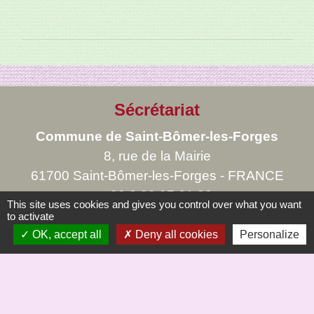
Sécrétariat
Commune de Saint-Bômer-les-Forges
8, rue de la Mairie
61700 Saint-Bômer-les-Forges - FRANCE
+33 2 33 37 61 22
This site uses cookies and gives you control over what you want
to activate
OK, accept all
Deny all cookies
Personalize
Liens
Saint Bômer Hier à demain site de Jc Margerie